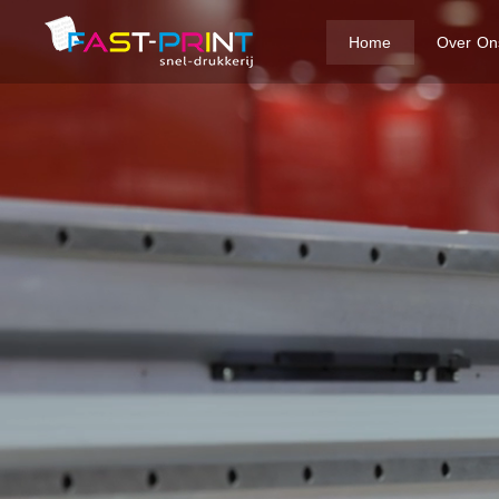
Home
Over On
Fast
Print