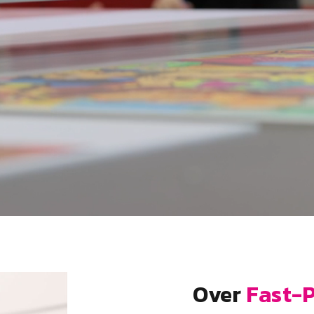
Over
Fast-P