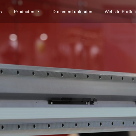
s
Producten
Document uploaden
Website Portfol