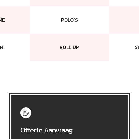
ME
POLO'S
N
ROLL UP
S
Offerte Aanvraag