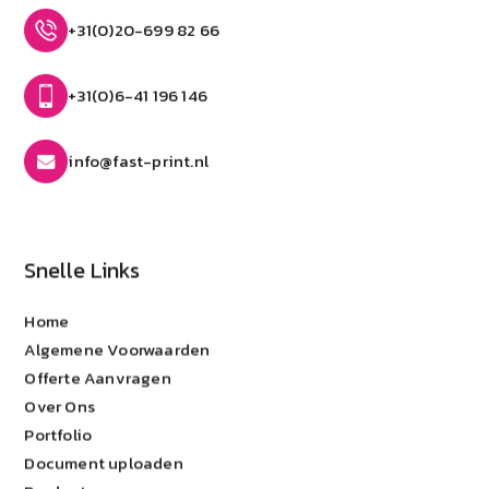
+31(0)20-699 82 66
+31(0)6-41 196 146
info@fast-print.nl
Snelle Links
Home
Algemene Voorwaarden
Offerte Aanvragen
Over Ons
Portfolio
Document uploaden
Producten