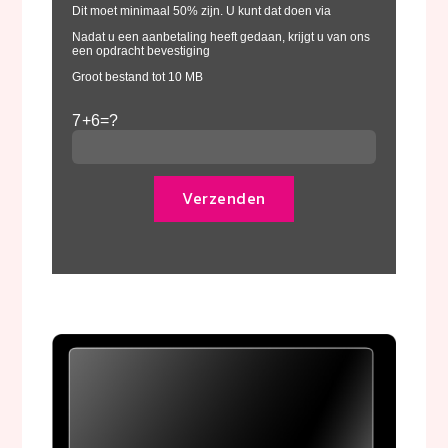
Dit moet minimaal 50% zijn. U kunt dat doen via
Nadat u een aanbetaling heeft gedaan, krijgt u van ons
een opdracht bevestiging
Groot bestand tot 10 MB
P
7+6=?
l
e
a
s
e
l
e
a
v
e
t
h
i
s
f
i
e
l
d