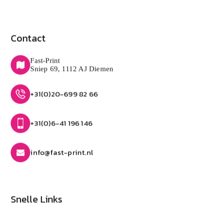
Contact
Fast-Print
Sniep 69, 1112 AJ Diemen
+31(0)20-699 82 66
+31(0)6-41 196 146
info@fast-print.nl
Snelle Links
Home