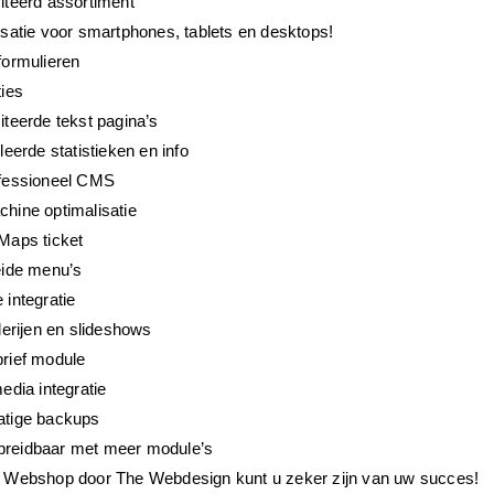
iteerd assortiment
satie voor smartphones, tablets en desktops!
formulieren
ties
teerde tekst pagina’s
leerde statistieken en info
fessioneel CMS
hine optimalisatie
Maps ticket
eide menu’s
integratie
lerijen en slideshows
rief module
edia integratie
tige backups
itbreidbaar met meer module’s
 Webshop door The Webdesign kunt u zeker zijn van uw succes!