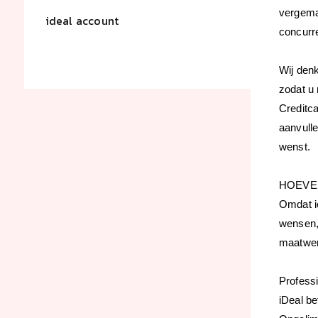
vergemak
ideal account
concurr
Wij den
zodat u
Creditca
aanvull
wenst.
HOEVE
Omdat i
wensen, 
maatwer
Professi
iDeal b