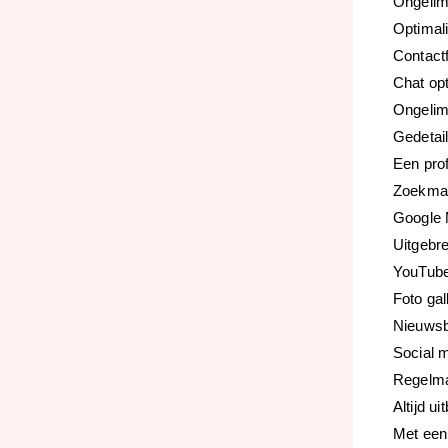
Ongelim
Optimali
Contact
Chat op
Ongelimi
Gedetail
Een pro
Zoekmac
Google 
Uitgebr
YouTube 
Foto gal
Nieuwsb
Social m
Regelma
Altijd u
Met een